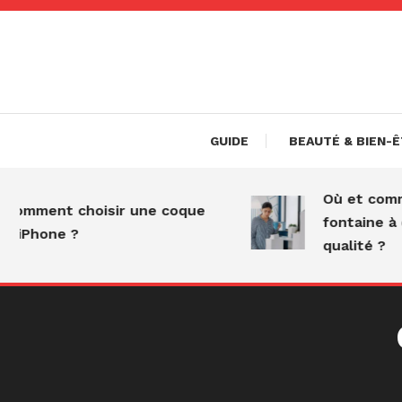
Skip
To
Content
Tout ce que vous devez s
shopp
GUIDE
BEAUTÉ & BIEN-
Où et commen
omment choisir une coque
fontaine à ea
iPhone ?
qualité ?