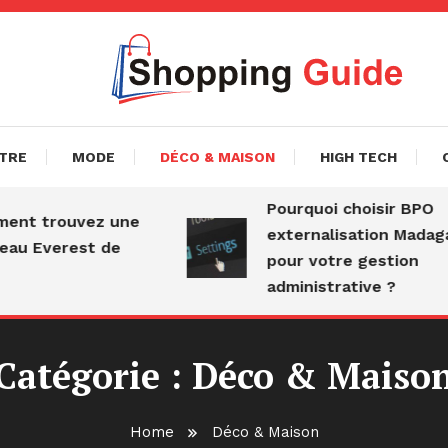
avoir
ingguide.fr
ÊTRE
MODE
DÉCO & MAISON
HIGH TECH
Pourquoi choisir BPO
t trouvez une
externalisation Madagas
u Everest de
pour votre gestion
administrative ?
Catégorie :
Déco & Maiso
Home
Déco & Maison